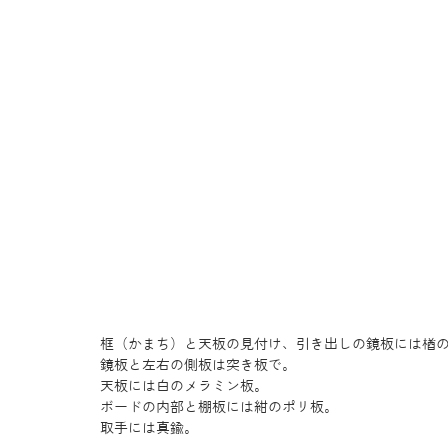
框（かまち）と天板の見付け、引き出しの鏡板には楢
鏡板と左右の側板は突き板で。
天板には白のメラミン板。
ボードの内部と棚板には紺のポリ板。
取手には真鍮。