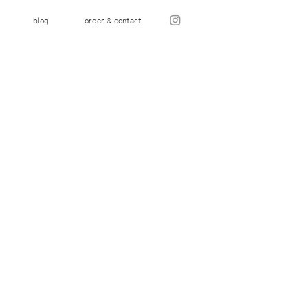
blog
order & contact