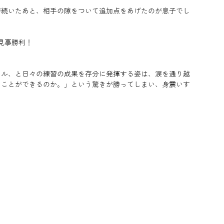
が続いたあと、相手の隙をついて追加点をあげたのが息子でし
見事勝利！
。
カル、と日々の練習の成果を存分に発揮する姿は、涙を通り越
ることができるのか。」という驚きが勝ってしまい、身震いす