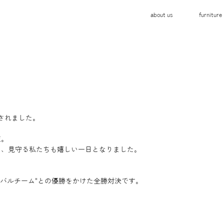
about us
furniture
されました。
天。
り、見守る私たちも嬉しい一日となりました。
イバルチーム"との優勝をかけた全勝対決です。