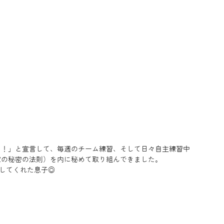
る！」と宣言して、毎週のチーム練習、そして日々自主練習中
家の秘密の法則）を内に秘めて取り組んできました。
明してくれた息子◎