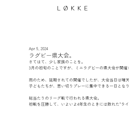
LØKKE
Apr 5, 2024
ラグビー県大会。
さてはて、少し家族のことを。
3月の初旬のことですが、ミニラグビーの県大会が開催
雨のため、延期されての開催でしたが、大会当日は晴
子どもたちが、思い切りプレーに集中できる一日とな
総当たりのリーグ戦で行われる県大会。
初戦を圧勝して、いよいよ4年生のときには敗れた"ラ