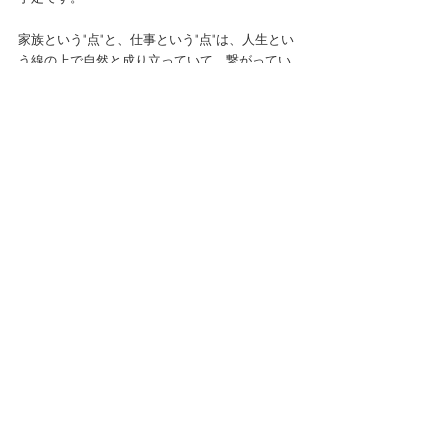
家族という"点"と、仕事という"点"は、人生とい
う線の上で自然と成り立っていて、繋がってい
る。そんなことを意識して、コツコツと活動で
きたらと思っています。
day
gallery