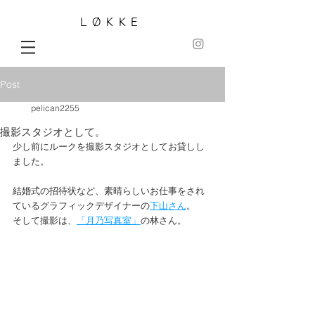
LØKKE
Post
pelican2255
撮影スタジオとして。
少し前にルークを撮影スタジオとしてお貸しし
ました。
結婚式の招待状など、素晴らしいお仕事をされ
ているグラフィックデザイナーの
下山さん
。
そして撮影は、
「月乃写真室」
の林さん。