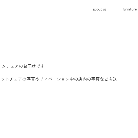
about us
furniture
アームチェアのお届けです。
カットチェアの写真やリノベーション中の店内の写真などを送