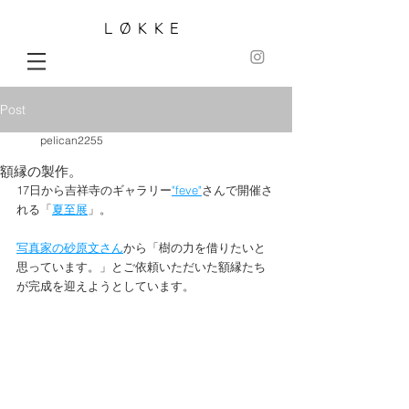
LØKKE
Post
pelican2255
額縁の製作。
17日から吉祥寺のギャラリー
"feve"
さんで開催さ
れる「
夏至展
」。
写真家の砂原文さん
から「樹の力を借りたいと
思っています。」とご依頼いただいた額縁たち
が完成を迎えようとしています。