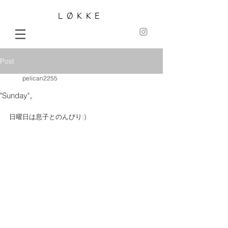
LØKKE
Post
pelican2255
"Sunday"。
日曜日は息子とのんびり:)