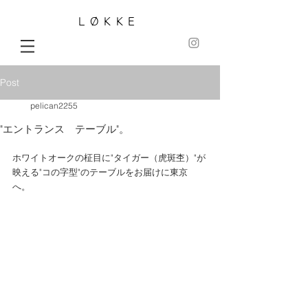
LØKKE
Post
pelican2255
"エントランス テーブル"。
ホワイトオークの柾目に"タイガー（虎斑杢）"が
映える"コの字型"のテーブルをお届けに東京
へ。 