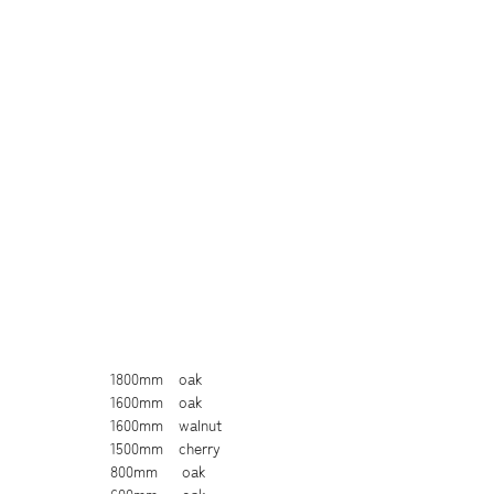
1800mm　oak 
1600mm　oak 
1600mm　walnut 
1500mm　cherry 
800mm　  oak 