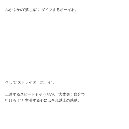
ふかふかの"落ち葉"にダイブするボーイ君。 
そして"ストライダーボーイ"。 
上達するスピードもそうだが、"大丈夫！自分で
行ける！"と主張する姿にはそれ以上の感動。 