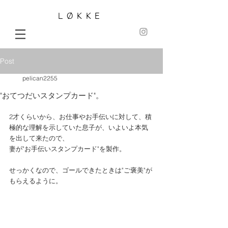
LØKKE
Post
pelican2255
"おてつだいスタンプカード"。
2才くらいから、お仕事やお手伝いに対して、積
極的な理解を示していた息子が、いよいよ本気
を出して来たので、 
妻が"お手伝いスタンプカード"を製作。 
せっかくなので、ゴールできたときは"ご褒美"が
もらえるように。 