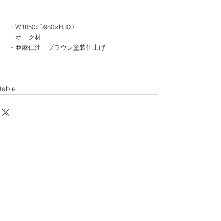
・W1850×D980×H300
・オーク材
・亜麻仁油　ブラウン塗装仕上げ
table