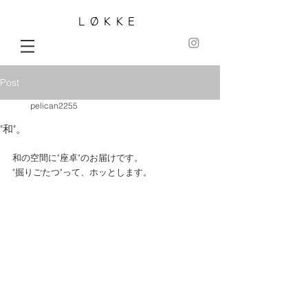
LØKKE
Post
pelican2255
"和"。
和の空間に"座卓"のお届けです。
"掘りごたつ"って、ホッとします。