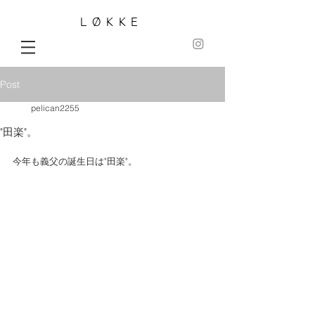
LØKKE
Post
pelican2255
"田楽"。
今年も義父の誕生日は"田楽"。