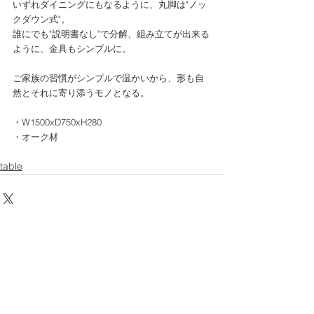
いずれダイニングにもなるように、丸脚は"ノッ
クダウン式"。
誰にでも"説明書なし"で分解、組み立てが出来る
ように、金具もシンプルに。
ご家族の習慣がシンプルで温かいから、形も自
然とそれに寄り添うモノとなる。
・W1500xD750xH280
・オーク材
table