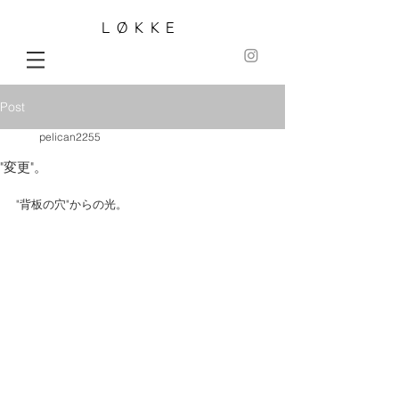
LØKKE
Post
pelican2255
"変更"。
"背板の穴"からの光。