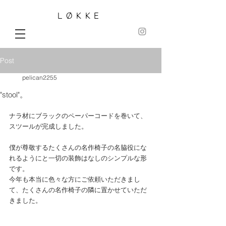
LØKKE
Post
pelican2255
"stool"。
ナラ材にブラックのペーパーコードを巻いて、
スツールが完成しました。
僕が尊敬するたくさんの名作椅子の名脇役にな
れるようにと一切の装飾はなしのシンプルな形
です。
今年も本当に色々な方にご依頼いただきまし
て、たくさんの名作椅子の隣に置かせていただ
きました。