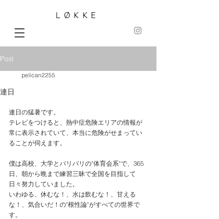
LØKKE
Post
pelican2255
連日
連日の猛暑です。
テレビをつけると、熱中症危険エリアの情報が
常に表示されていて、本当に危険がせまってい
ることが伺えます。
僕は高校、大学とバリバリの"体育会系"で、365
日、朝から晩まで練習三昧で全国を目指して
日々努力していました。
いわゆる、休むな！、水は飲むな！、甘える
な！、気合いだ！の"根性論"がすべての世界で
す。