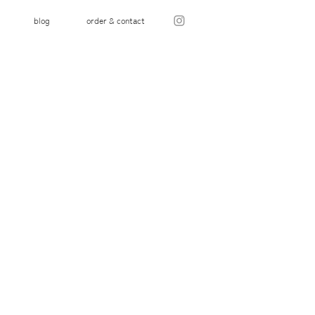
blog
order & contact