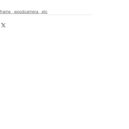
frame , woodcamera , etc