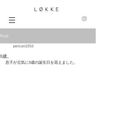
LØKKE
Post
pelican2255
8歳。
息子が元気に8歳の誕生日を迎えました。