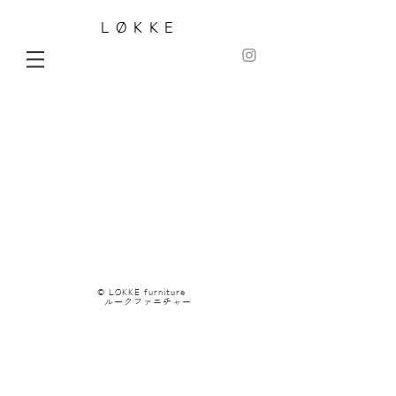
LØKKE
© LØKKE furniture​
ルークファニチャー​