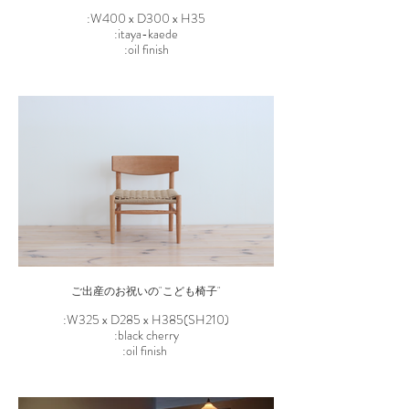
:W400 x D300 x H35
:itaya-kaede
:oil finish
ご出産のお祝いの"こども椅子"
:W325 x D285 x H385(SH210)
:black cherry
:oil finish