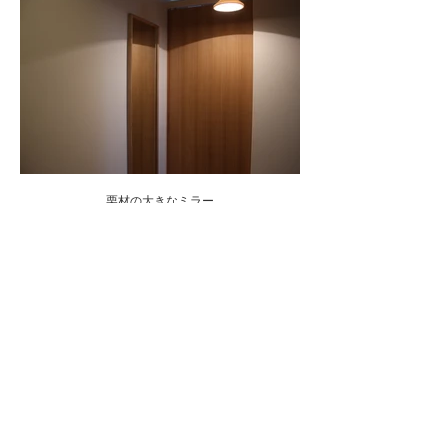
栗材の大きなミラー
:W450×H1500×D31
:kuri(栗)
:oil finish