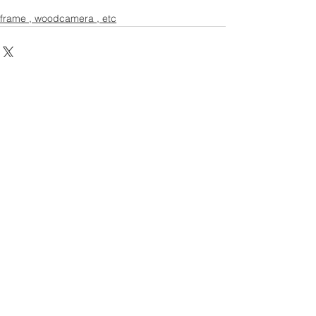
frame , woodcamera , etc