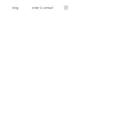
blog
order & contact