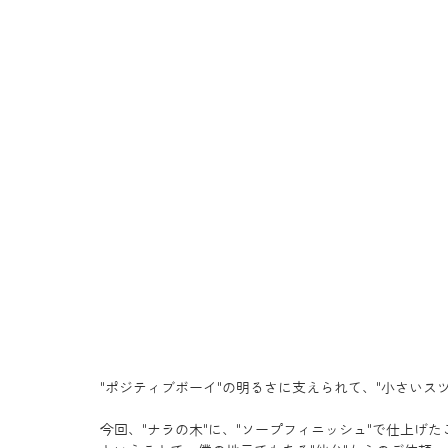
"ポジティブボーイ"の明るさに支えられて、"小さいス
今回、"ナラの木"に、"ソープフィニッシュ"で仕上げ