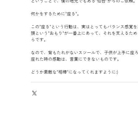
ということで、僕の地元でもある"仙台"からのご依頼。
何かをするために"座る"。 
この"座る"という行動は、実はとってもバランス感覚を
頭という"おもり"が一番上にあって、それを支えるた
らです。 
なので、背もたれがないスツールで、子供が上手に座ろ
座れた時の感動は、言葉にできないものです。 
どうか素敵な"相棒"になってくれますように:)