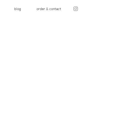
blog
order & contact