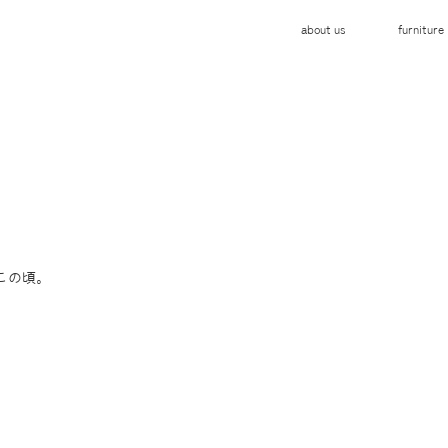
about us
furniture
この頃。 