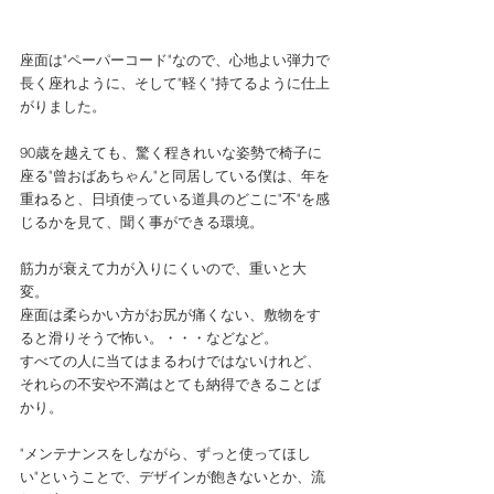
座面は"ペーパーコード"なので、心地よい弾力で
長く座れように、そして"軽く"持てるように仕上
がりました。 
90歳を越えても、驚く程きれいな姿勢で椅子に
座る"曾おばあちゃん"と同居している僕は、年を
重ねると、日頃使っている道具のどこに"不"を感
じるかを見て、聞く事ができる環境。 
筋力が衰えて力が入りにくいので、重いと大
変。 
座面は柔らかい方がお尻が痛くない、敷物をす
ると滑りそうで怖い。・・・などなど。 
すべての人に当てはまるわけではないけれど、
それらの不安や不満はとても納得できることば
かり。 
"メンテナンスをしながら、ずっと使ってほし
い"ということで、デザインが飽きないとか、流