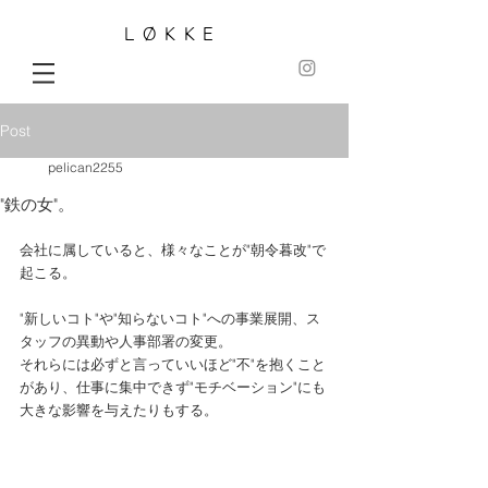
LØKKE
Post
pelican2255
"鉄の女"。
会社に属していると、様々なことが"朝令暮改"で
起こる。
"新しいコト"や"知らないコト"への事業展開、ス
タッフの異動や人事部署の変更。
それらには必ずと言っていいほど"不"を抱くこと
があり、仕事に集中できず"モチベーション"にも
大きな影響を与えたりもする。