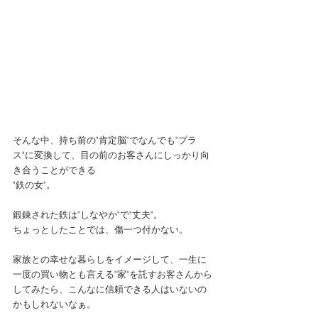
そんな中、持ち前の"肯定脳"でなんでも"プラ
ス"に変換して、目の前のお客さんにしっかり向
き合うことができる
"鉄の女"。
鍛錬された鉄は"しなやか"で"丈夫"。
ちょっとしたことでは、傷一つ付かない。
家族との幸せな暮らしをイメージして、一生に
一度の買い物とも言える"家"を託すお客さんから
してみたら、こんなに信頼できる人はいないの
かもしれないなぁ。