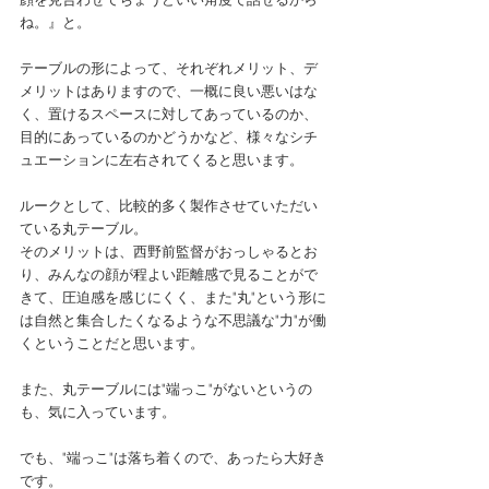
ね。』と。
テーブルの形によって、それぞれメリット、デ
メリットはありますので、一概に良い悪いはな
く、置けるスペースに対してあっているのか、
目的にあっているのかどうかなど、様々なシチ
ュエーションに左右されてくると思います。
ルークとして、比較的多く製作させていただい
ている丸テーブル。
そのメリットは、西野前監督がおっしゃるとお
り、みんなの顔が程よい距離感で見ることがで
きて、圧迫感を感じにくく、また"丸"という形に
は自然と集合したくなるような不思議な"力"が働
くということだと思います。
また、丸テーブルには"端っこ"がないというの
も、気に入っています。
でも、"端っこ"は落ち着くので、あったら大好き
です。