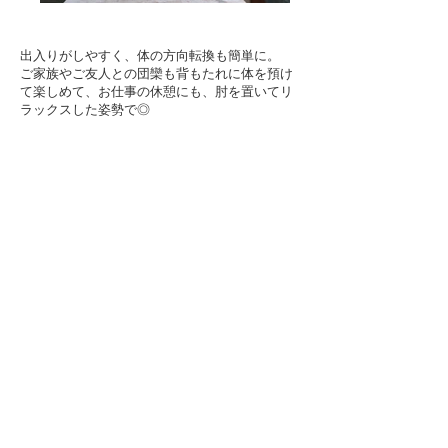
出入りがしやすく、体の方向転換も簡単に。
ご家族やご友人との団欒も背もたれに体を預け
て楽しめて、お仕事の休憩にも、肘を置いてリ
ラックスした姿勢で◎
そんなたくさんの魅力が詰まったアームチェア
です。
長時間座っている間に、より多く「心地よさ」
を感じていただけるように「木を削って」緩や
かなカーブを出し、背もたれは"高さ幅"を高め
にして、背中との設置面が増えるように工夫し
ています。
座面の素材に使っている”ペーパーコード”は、​
座れば座るほど、体にフィットして自分の椅子
になっていき、年齢を重ねて体系が変化しても
上手にフィットしてくると思います。
もちろん、古くなってきたときは張替えもでき
るので、また新鮮な気持ちでお使いいただけま
す。