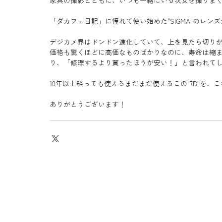
家具の撮影とともに、いつも一緒にいる次女を撮りま
「ダカフェ日記」に憧れて使い始めた"SIGMA"のレ
デジカメ界はドンドン進化していて、上を見たら切り
価格も驚くほどに高価なものばかりなのに、寿命は縮
り、「修理するより買ったほうが安い！」と言われて
10年以上経っても使えるまだまだ使えるこの"7D"を
ありがとうございます！