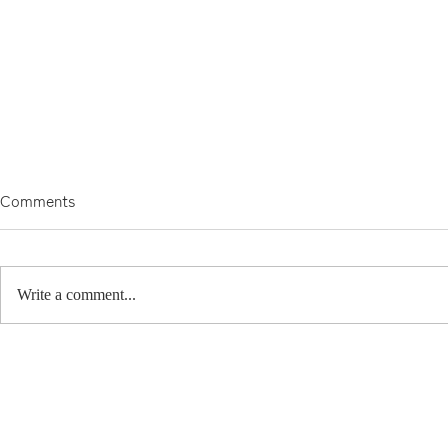
Comments
早めの帰宅。
Write a comment...
MOUTHの