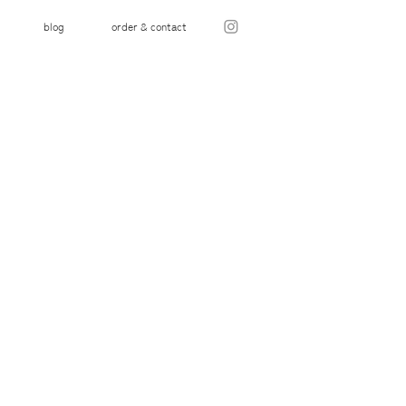
blog
order & contact