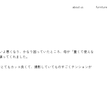
about us
furniture
子がいよいよ悪くなり、かなり困っていたところ、母が「重くて使えな
"を譲ってくれました。
がとてもカッコ良くて、撮影していてものすごくテンションが