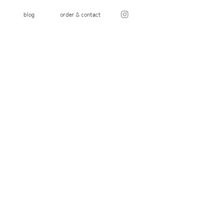
blog
order & contact