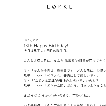
LØKKE
Oct 2, 2025
13th Happy Birthday!
今日は息子の13回目の誕生日。
こんな大切の日に、なんと"旗当番"の順番が回ってき
父・「なんと今日は、旗当番です！どんな風に、お祝
息子・「いや！ぜひとも、普通にしてほしいです。」
父・「"お父さん基準"の普通のお祝いでいいのね？」
息子・「いや！どうかお願いだから、目立つようなこ
まだまだ"からかい"がいのある、可愛い13歳。
いざ登校時、大きな声を出そうと息を吸い込むと「い