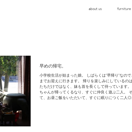
about us
furniture
早めの帰宅。
小学校生活が始まった娘。 しばらくは"早帰り"なので
までお迎えに行きます。 帰りを楽しみにしているの
たちだけではなく、妹も首を長くして待っています。
ちゃんが帰ってくるなり、すぐに仲良く遊ぶ二人。 
て、お昼ご飯をいただいて、すぐに眠りにつく二人◎..