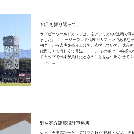
10月を振り返って。
ラグビーワールドカップは、南アフリカの2連覇で幕
ました。 ニュージーランド代表の大ファンである息
朝早くから大声を張り上げて、応援していて、試合終
は悔しくて悔しくて号泣・・・。 その姿は、4年前の
ドカップで日本が負けたときのことを思い出させてく
した。...
野村亮介建築設計事務所
先日、今年設計士として独立された"野村さん"の、自