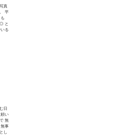
写真
。 平
とも
◎ と
でいる
む日
依頼い
で 無
も無事
とし