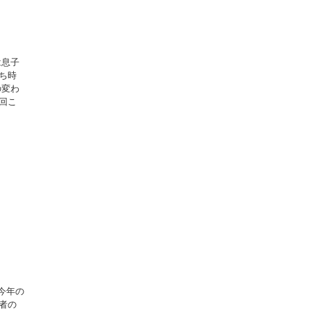
は息子
ち時
の変わ
回こ
今年の
者の