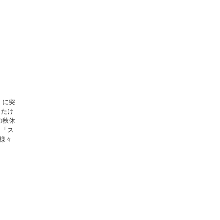
」に突
ったけ
の秋休
 「ス
様々