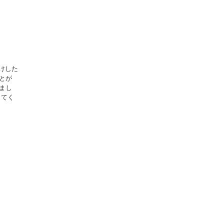
けした
とが
まし
してく