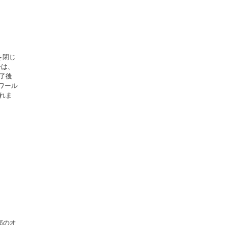
を閉じ
子は、
了後
ワール
れま
邸のオ