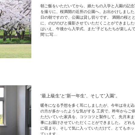
朝ご飯をいただいてから、娘たちの入学と入園の記念
を撮りに、桜満開の近所の公園へ、お出かけしました
日の朝ですので、公園は貸し切りです。 満開の桜と
に、のびのびと撮影させていただくことができました
はいえ、午後から入学式、また"子どもたちが楽しん
間"に写...
"最上級生"と"新一年生"、そして"入園"。
暖冬になる予想を多く耳にしましたが、今年は冷え込
の方が多かったような気がする 工房で、昨年からご
ただいていた家具を、コツコツと製作して、先月末ま
事にお届けさせていただくことができました。 どれ
に収まり、そして気に入っていただけて、とてもホッ
ています...