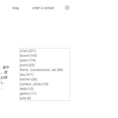
blog
order & contact
chair
(221)
221 posts
board
(143)
143 posts
table
(179)
179 posts
event
(23)
23 posts
、途中
frame , woodcamera , etc
(68)
68 posts
は、僕
day
(411)
411 posts
 お姉
kitchen
(26)
26 posts
そし
camera , photo
(19)
19 posts
.
desk
(12)
12 posts
gallery
(11)
11 posts
sofa
(8)
8 posts