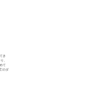
てき
なり、
めて
"のダ