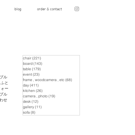
blog
order & contact
chair
(221)
221 posts
board
(143)
143 posts
table
(179)
179 posts
event
(23)
23 posts
ブル
frame , woodcamera , etc
(68)
68 posts
 ふと
day
(411)
411 posts
フォー
kitchen
(26)
26 posts
ブル
camera , photo
(19)
19 posts
わせ
desk
(12)
12 posts
gallery
(11)
11 posts
sofa
(8)
8 posts