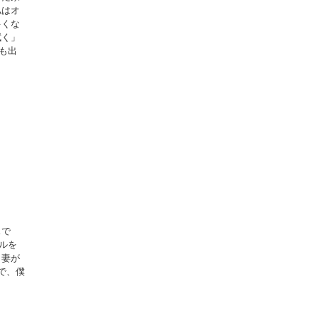
私はオ
多くな
拭く」
も出
スで
ルを
 妻が
ので、僕