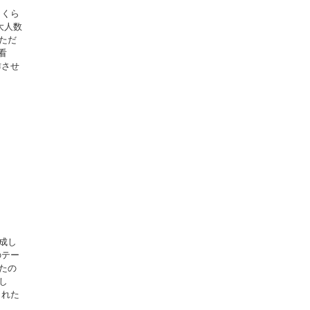
さくら
大人数
ただ
看
作させ
成し
のテー
たの
し
られた