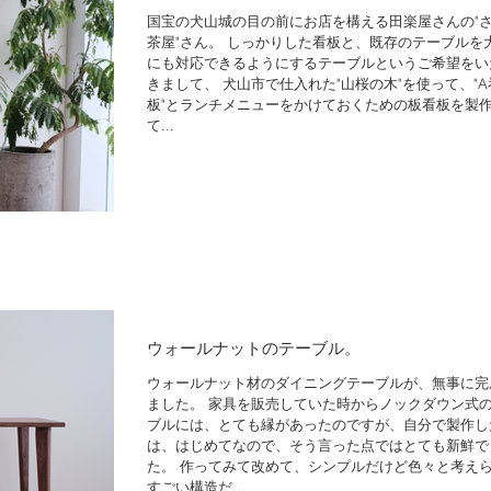
国宝の犬山城の目の前にお店を構える田楽屋さんの"
茶屋"さん。 しっかりした看板と、既存のテーブルを
にも対応できるようにするテーブルというご希望をい
きまして、 犬山市で仕入れた"山桜の木"を使って、"A
板"とランチメニューをかけておくための板看板を製
て...
ウォールナットのテーブル。
ウォールナット材のダイニングテーブルが、無事に完
ました。 家具を販売していた時からノックダウン式
ブルには、とても縁があったのですが、自分で製作し
は、はじめてなので、そう言った点ではとても新鮮で
た。 作ってみて改めて、シンプルだけど色々と考え
すごい構造だ...