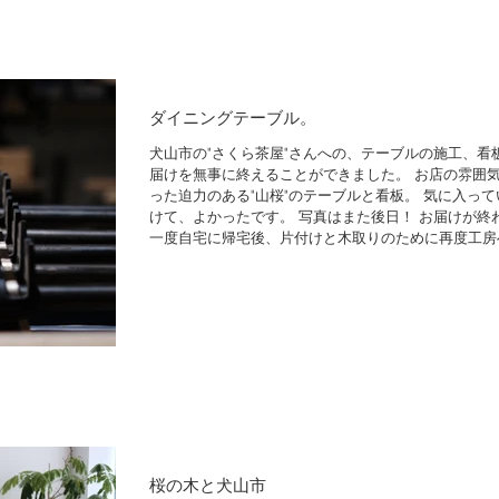
ダイニングテーブル。
犬山市の"さくら茶屋"さんへの、テーブルの施工、看
届けを無事に終えることができました。 お店の雰囲
った迫力のある"山桜"のテーブルと看板。 気に入って
けて、よかったです。 写真はまた後日！ お届けが終
一度自宅に帰宅後、片付けと木取りのために再度工房へ.
桜の木と犬山市