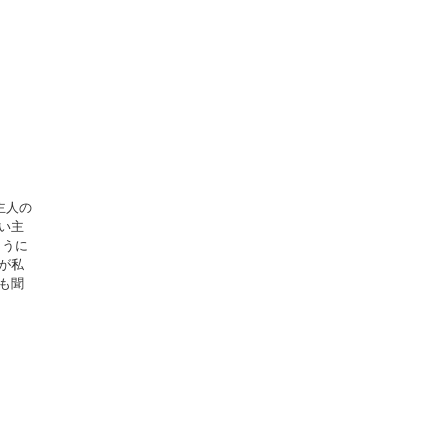
主人の
い主
ように
が私
も聞