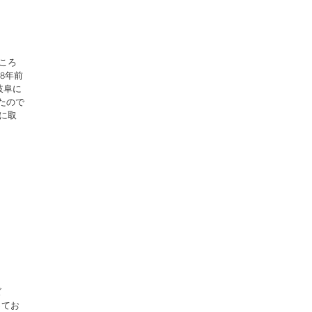
ころ
8年前
岐阜に
たので
に取
ズ
ってお